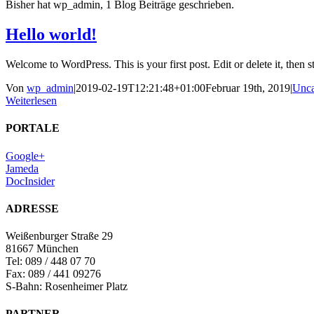
Bisher hat wp_admin, 1 Blog Beiträge geschrieben.
Hello world!
Welcome to WordPress. This is your first post. Edit or delete it, then st
Von
wp_admin
|
2019-02-19T12:21:48+01:00
Februar 19th, 2019
|
Unca
Weiterlesen
PORTALE
Google+
Jameda
DocInsider
ADRESSE
Weißenburger Straße 29
81667 München
Tel: 089 / 448 07 70
Fax: 089 / 441 09276
S-Bahn: Rosenheimer Platz
PARTNER